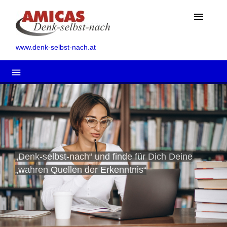
menu
www.denk-selbst-nach.at
menu
„Denk-selbst-nach“ und finde für Dich Deine
„wahren Quellen der Erkenntnis“