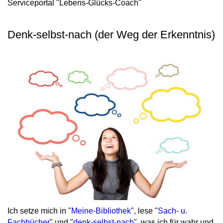
Serviceportal "Lebens-Glücks-Coach"
Denk-selbst-nach (der Weg der Erkenntnis)
Ich setze mich in "
Meine-Bibliothek
", lese "
Sach- u.
Fachbücher
" und "
denk-selbst-nach
", was ich für wahr und