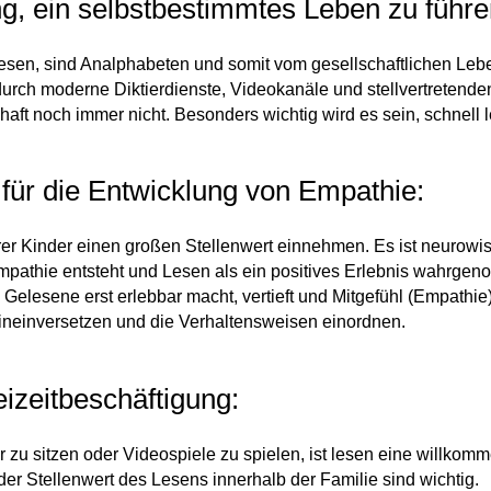
ng, ein selbstbestimmtes Leben zu führe
lesen, sind Analphabeten und somit vom gesellschaftlichen Le
durch moderne Diktierdienste, Videokanäle und stellvertretend
aft noch immer nicht. Besonders wichtig wird es sein, schnell 
 für die Entwicklung von Empathie:
erer Kinder einen großen Stellenwert einnehmen. Es ist neurowi
thie entsteht und Lesen als ein positives Erlebnis wahrgeno
Gelesene erst erlebbar macht, vertieft und Mitgefühl (Empathi
hineinversetzen und die Verhaltensweisen einordnen.
eizeitbeschäftigung:
zu sitzen oder Videospiele zu spielen, ist lesen eine willkom
der Stellenwert des Lesens innerhalb der Familie sind wichtig.