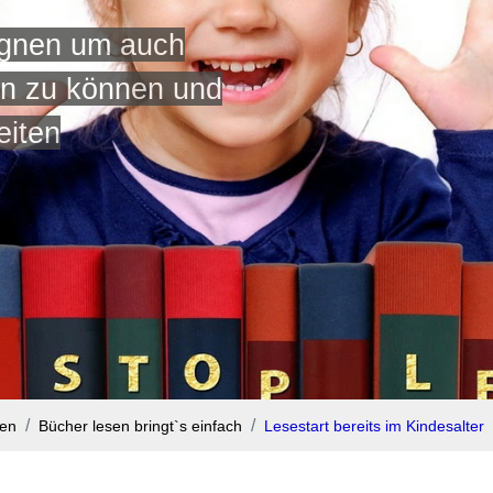
ignen um auch
n zu können und
eiten
nen
Bücher lesen bringt`s einfach
Lesestart bereits im Kindesalter