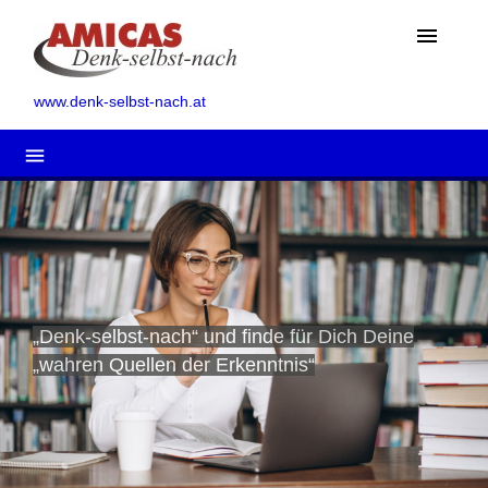
menu
www.denk-selbst-nach.at
menu
„Denk-selbst-nach“ und finde für Dich Deine
„wahren Quellen der Erkenntnis“